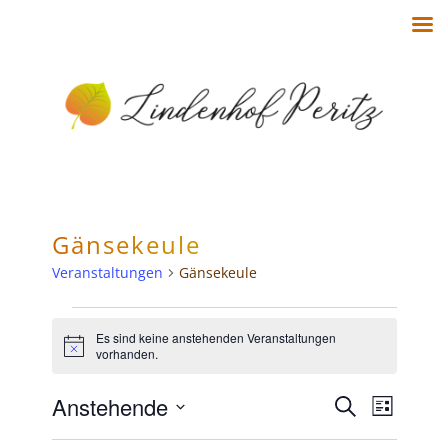
Gänsekeule
Veranstaltungen
Gänsekeule
Es sind keine anstehenden Veranstaltungen
Hinweis
vorhanden.
V
V
Anstehende
Suche
Liste
Datum