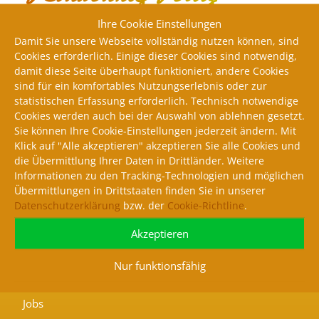
Ihre Cookie Einstellungen
Damit Sie unsere Webseite vollständig nutzen können, sind
Kommen Sie vorbei zum Karpfenschmaus. Klar es
Cookies erforderlich. Einige dieser Cookies sind notwendig,
damit diese Seite überhaupt funktioniert, andere Cookies
gibt auch noch andere Sachen. Beginnen Sie das
sind für ein komfortables Nutzungs­erlebnis oder zur
Neue Jahr mit unseren ländlichen Gerichten!
statistischen Erfassung erforderlich. Technisch notwendige
Cookies werden auch bei der Auswahl von ablehnen gesetzt.
Wir bitten Sie um eine Reservierung per Telefon
Sie können Ihre Cookie-Einstellungen jederzeit ändern. Mit
unter
03 52 65 / 561 80
oder bequem über unser
Klick auf "Alle akzeptieren" akzeptieren Sie alle Cookies und
Formular
.
die Übermittlung Ihrer Daten in Drittländer. Weitere
Informationen zu den Tracking-Technologien und möglichen
Übermittlungen in Drittstaaten finden Sie in unserer
Grafikelement:
Bild von rawpixel.com auf Freepik
Datenschutzerklärung
bzw. der
Cookie-Richtline
.
Akzeptieren
Partner
Nur funktionsfähig
Jobs