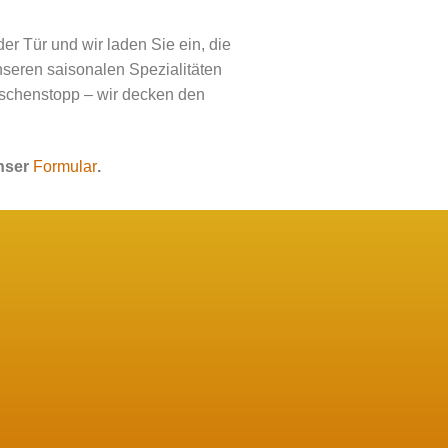
r Tür und wir laden Sie ein, die
nseren saisonalen Spezialitäten
ischenstopp – wir decken den
nser
Formular
.