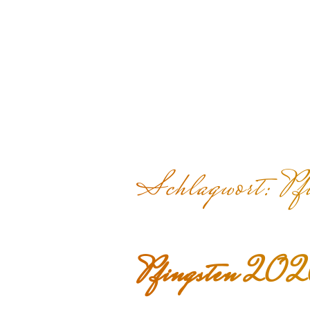
Schlagwort:
Pf
Pfingsten 20