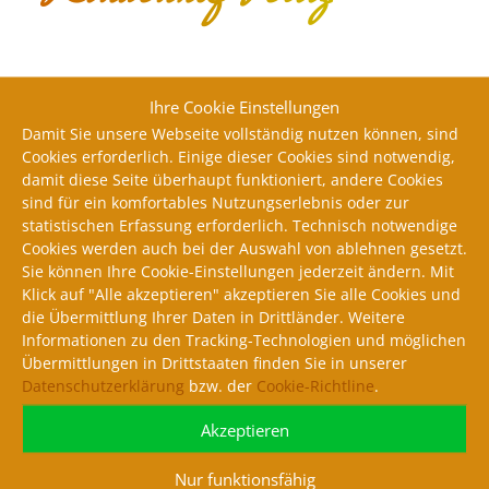
Lust auf extra Spargel?
Ihre Cookie Einstellungen
Bestellen Sie für sich, Ihre Liebste, die Familie oder
Damit Sie unsere Webseite vollständig nutzen können, sind
Freunde ein einmaliges Erlebnis mit Nieschützer
Cookies erforderlich. Einige dieser Cookies sind notwendig,
Spargel.
damit diese Seite überhaupt funktioniert, andere Cookies
Wir beraten Sie gern!
sind für ein komfortables Nutzungs­erlebnis oder zur
statistischen Erfassung erforderlich. Technisch notwendige
Sie finden eine Auswahl der schönsten
Cookies werden auch bei der Auswahl von ablehnen gesetzt.
Sie können Ihre Cookie-Einstellungen jederzeit ändern. Mit
Spargelgerichte in der
Spargel-Karte
.
Klick auf "Alle akzeptieren" akzeptieren Sie alle Cookies und
die Übermittlung Ihrer Daten in Drittländer. Weitere
Aufgrund der Nachfrage bitten wir Sie um eine
Informationen zu den Tracking-Technologien und möglichen
Reservierung per Telefon unter 03 52 65 / 561 80
Übermittlungen in Drittstaaten finden Sie in unserer
oder bequem über unser
Formular
.
Datenschutzerklärung
bzw. der
Cookie-Richtline
.
Grafikelemente:
Bild von frimufilms
auf Freepik
Akzeptieren
Nur funktionsfähig