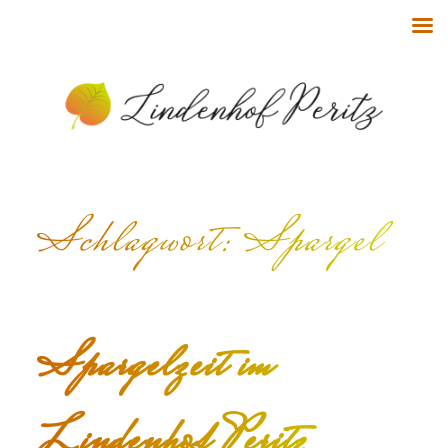
Schlagwort:
Spargel
Spargelzeit im
Lindenhof Peritz