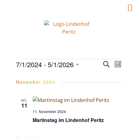
V
V
7/1/2024
 - 
5/1/2026
Suche
Liste
Datum
e
wählen.
e
November 2024
r
r
MO.
11
a
11. November 2024
a
Martinstag im Lindenhof Peritz
n