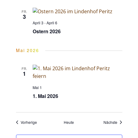
o
c
FR.
3
n
April 3
-
April 6
h
Ostern 2026
t
Mai 2026
e
FR.
1
n
Mai 1
1. Mai 2026
,
N
Veranstaltungen
Veranstaltu
Vorherige
Heute
Nächste