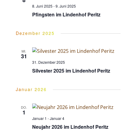
8
8. Juni 2025
-
9. Juni 2025
g
n
Pfingsten im Lindenhof Peritz
e
s
Dezember 2025
i
n
MI.
31
c
31. Dezember 2025
S
Silvester 2025 im Lindenhof Peritz
h
u
Januar 2026
t
c
e
DO.
1
h
Januar 1
-
Januar 4
n
Neujahr 2026 im Lindenhof Peritz