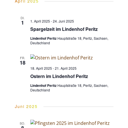
n
April 2025
s
s
DI.
t
1. April 2025
-
24. Juni 2025
1
Spargelzeit im Lindenhof Peritz
t
a
Lindenhof Peritz
Hauptstraße 18, Peritz, Sachsen,
Deutschland
l
a
FR.
18
t
l
18. April 2025
-
21. April 2025
Ostern im Lindenhof Peritz
u
t
Lindenhof Peritz
Hauptstraße 18, Peritz, Sachsen,
Deutschland
n
u
Juni 2025
g
n
A
SO.