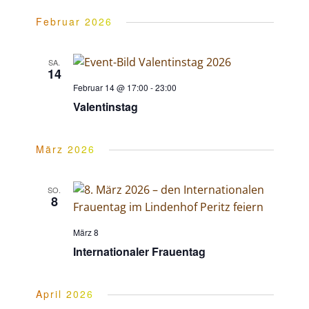
e
-
Februar 2026
N
u
SA.
14
a
n
Februar 14 @ 17:00
-
23:00
Valentinstag
v
d
i
März 2026
A
g
SO.
8
n
a
März 8
s
Internationaler Frauentag
t
i
i
April 2026