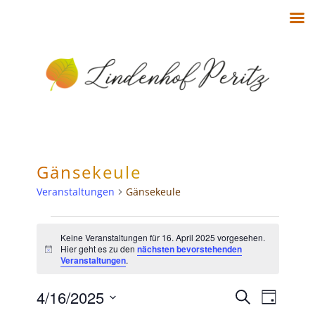
Gänsekeule
Veranstaltungen
Gänsekeule
Keine Veranstaltungen für 16. April 2025 vorgesehen.
Hier geht es zu den
nächsten bevorstehenden
Hinweis
Veranstaltungen
.
V
V
4/16/2025
Suche
Tag